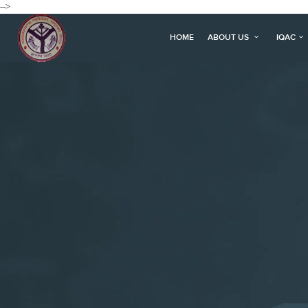
-->
HOME
ABOUT US
IQAC