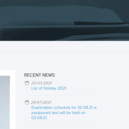
RECENT NEWS
20-03-2021
List of Holiday 2021
29-07-2021
Examination schedule for 30.08.21 is
postponed and will be held on
03.08.21.