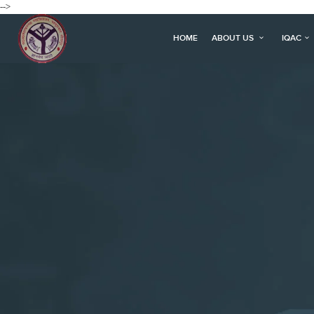
-->
HOME
ABOUT US
IQAC