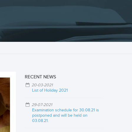
RECENT NEWS
20-03-2021
List of Holiday 2021
29-07-2021
Examination schedule for 30.08.21 is
postponed and will be held on
03.08.21.