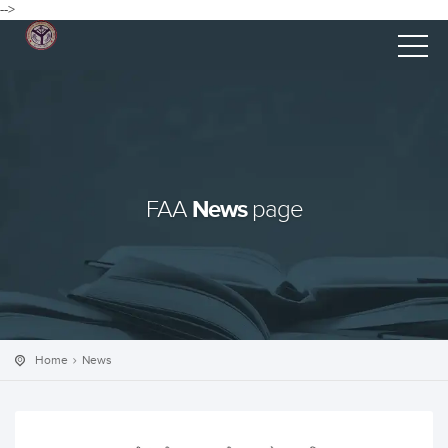
-->
News
FAA
page
Home
News