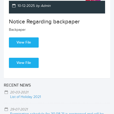
10-12-2025
by Admin
Notice Regarding backpaper
Backpaper
View File
View File
RECENT NEWS
20-03-2021
List of Holiday 2021
29-07-2021
Examination schedule for 30.08.21 is postponed and will be