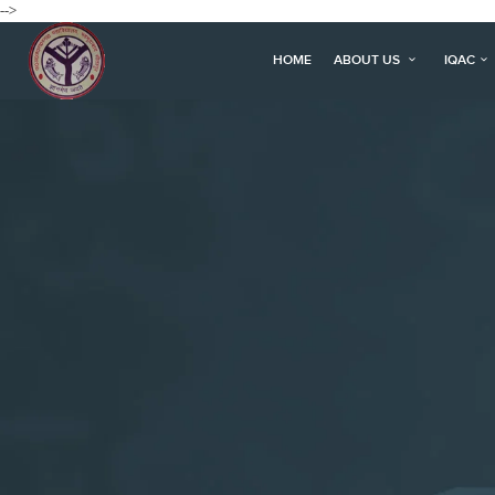
-->
HOME
ABOUT US
IQAC