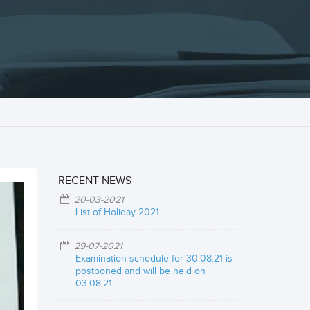
RECENT NEWS
20-03-2021
List of Holiday 2021
29-07-2021
Examination schedule for 30.08.21 is
postponed and will be held on
03.08.21.