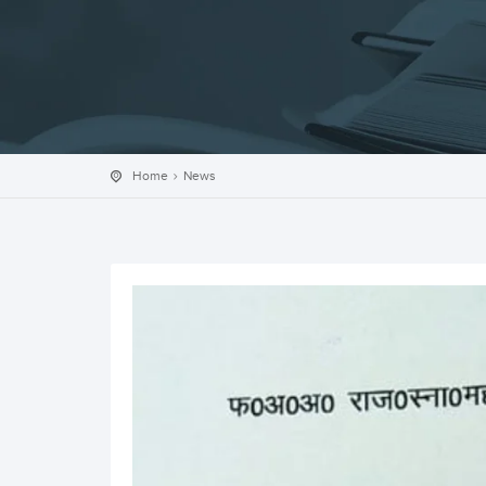
Home
News