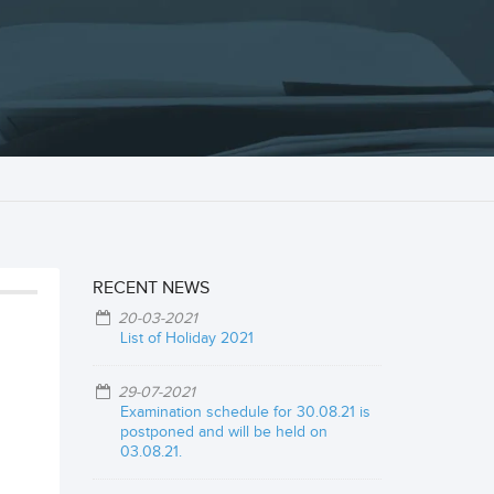
RECENT NEWS
20-03-2021
List of Holiday 2021
29-07-2021
Examination schedule for 30.08.21 is
postponed and will be held on
03.08.21.