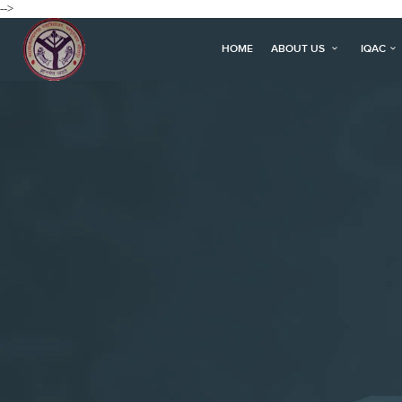
-->
HOME
ABOUT US
IQAC