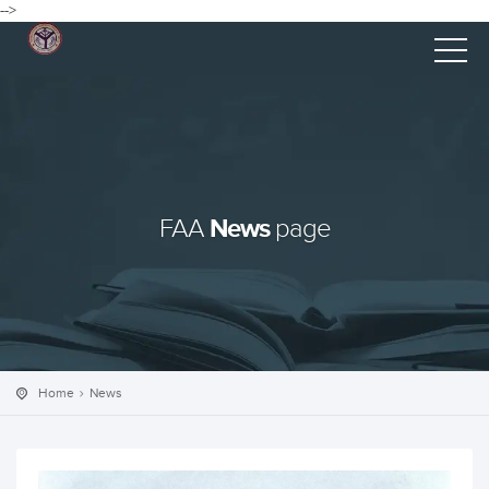
-->
News
FAA
page
Home
News